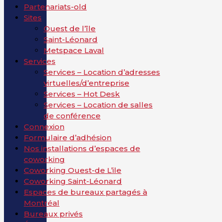
Partenariats-old
Sites
Ouest de l’île
Saint-Léonard
Metspace Laval
Services
Services – Location d’adresses
virtuelles/d’entreprise
Services – Hot Desk
Services – Location de salles
de conférence
Connexion
Formulaire d’adhésion
Nos installations d’espaces de
coworking
Coworking Ouest-de L’ile
Coworking Saint-Léonard
Espaces de bureaux partagés à
Montréal
Bureaux privés