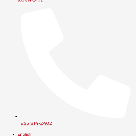
855 814-2402
855 814-2402
English