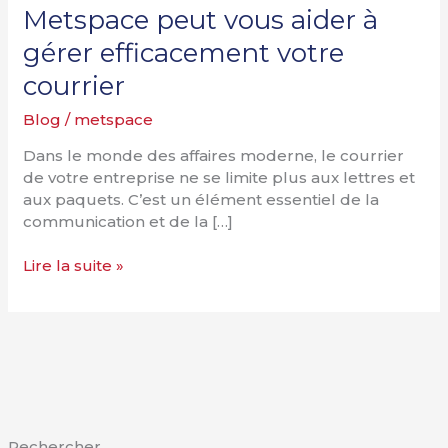
Montréal
Metspace peut vous aider à
:
gérer efficacement votre
Comment
Metspace
courrier
peut
Blog
/
metspace
vous
aider
Dans le monde des affaires moderne, le courrier
à
de votre entreprise ne se limite plus aux lettres et
gérer
aux paquets. C’est un élément essentiel de la
efficacement
communication et de la […]
votre
courrier
Lire la suite »
Rechercher