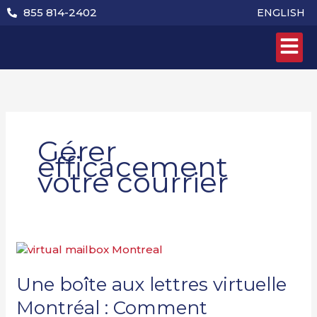
Aller
855 814-2402
ENGLISH
au
contenu
Gérer
efficacement
votre courrier
Une
boîte
aux
Une boîte aux lettres virtuelle
lettres
Montréal : Comment
virtuelle