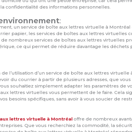
à domicile ou qui ont une petite entreprise, car cela per
la confidentialité des informations personnelles.
’environnement
:
ment, un service de boîte aux lettres virtuelle à Montréa
rier papier, les services de boîtes aux lettres virtuelles 
, de nombreux services de boîtes aux lettres virtuelles p
ique, ce qui permet de réduire davantage les déchets pa
e l’utilisation d’un service de boîte aux lettres virtuelle à 
voir du courrier à partir de plusieurs adresses, que vous 
 vous souhaitiez simplement adapter les paramètres de vot
 aux lettres virtuelles vous permettent de le faire. Cela 
 vos besoins spécifiques, sans avoir à vous soucier de restr
aux lettres virtuelle à Montréal
offre de nombreux avanta
entreprises. Que vous recherchiez la commodité, la sécurité
n service de boîte aux lettres virtuelle à Montréal répondr