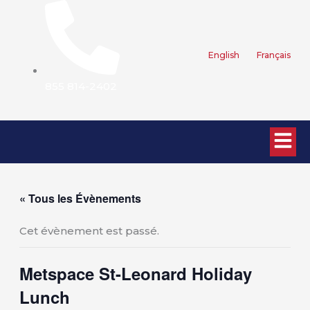
Aller
au
contenu
English
Français
855 814-2402
« Tous les Évènements
Cet évènement est passé.
Metspace St-Leonard Holiday
Lunch